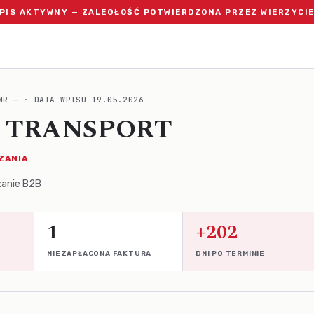
PIS AKTYWNY — ZALEGŁOŚĆ POTWIERDZONA PRZEZ WIERZYCI
NR — · DATA WPISU 19.05.2026
ra TRANSPORT
ZANIA
zanie B2B
1
+202
NIEZAPŁACONA FAKTURA
DNI PO TERMINIE