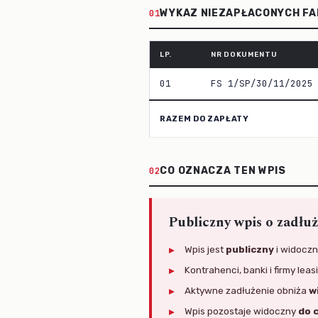
WYKAZ NIEZAPŁACONYCH F
01
LP.
NR DOKUMENTU
01
FS 1/SP/30/11/2025
RAZEM DO ZAPŁATY
CO OZNACZA TEN WPIS
02
Publiczny wpis o zadłu
Wpis jest
publiczny
i widoczn
Kontrahenci, banki i firmy lea
Aktywne zadłużenie obniża
w
Wpis pozostaje widoczny
do 