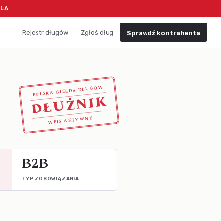
ELA
Rejestr długów
Zgłoś dług
Sprawdź kontrahenta
POLSKA GIEŁDA DŁUGÓW
DŁUŻNIK
WPIS AKTYWNY
B2B
TYP ZOBOWIĄZANIA