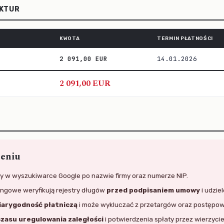
AKTUR
KWOTA
TERMIN PŁATNOŚCI
2 091,00 EUR
14.01.2026
2 091,00 EUR
żeniu
y w wyszukiwarce Google po nazwie firmy oraz numerze NIP.
singowe weryfikują rejestry długów
przed podpisaniem umowy
i udzie
iarygodność płatniczą
i może wykluczać z przetargów oraz postępo
czasu uregulowania zaległości
i potwierdzenia spłaty przez wierzycie