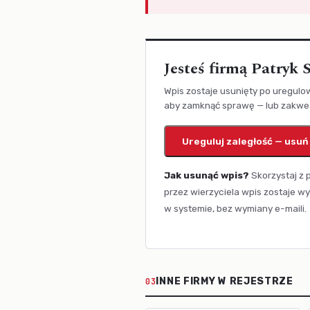
Jesteś firmą Patry
Wpis zostaje usunięty po uregulow
aby zamknąć sprawę — lub zakwest
Ureguluj zaległość — usuń
Jak usunąć wpis?
Skorzystaj z 
przez wierzyciela wpis zostaje wy
w systemie, bez wymiany e-maili.
INNE FIRMY W REJESTRZE
03