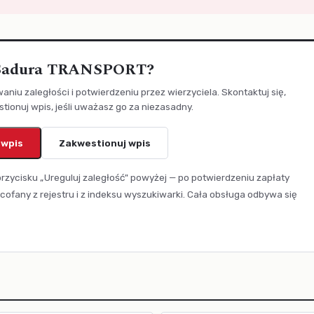
k Sadura TRANSPORT?
aniu zaległości i potwierdzeniu przez wierzyciela. Skontaktuj się,
ionuj wpis, jeśli uważasz go za niezasadny.
 wpis
Zakwestionuj wpis
przycisku „Ureguluj zaległość" powyżej — po potwierdzeniu zapłaty
cofany z rejestru i z indeksu wyszukiwarki. Cała obsługa odbywa się