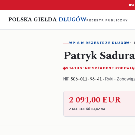
W
POLSKA GIEŁDA
DŁUGÓW
REJESTR PUBLICZNY
· 
WPIS W REJESTRZE DŁUGÓW
Patryk Sadu
STATUS: NIESPŁACONE ZOBOWIĄ
506-011-96-41
NIP
· Ryki · Zobowią
2 091,00 EUR
ZALEGŁOŚĆ ŁĄCZNA